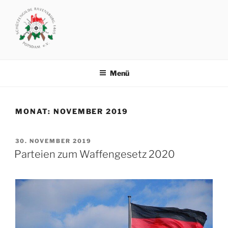
Zum
Inhalt
springen
SCHÜTZENGILDE
Vereinsgelände: Michendorfer Chaussee 8 .. 14473 Potsdam
RAVENSBURG1465 POTSDAM
Menü
MONAT:
NOVEMBER 2019
VERÖFFENTLICHT
30. NOVEMBER 2019
AM
Parteien zum Waffengesetz 2020