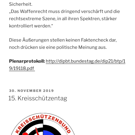
Sicherheit.
„Das Waffenrecht muss dringend verschärft und die
rechtsextreme Szene, in all ihren Spektren, stärker
kontrolliert werden.“
Diese Äußerungen stellen keinen Faktencheck dar,
noch drücken sie eine politische Meinung aus.
Plenarprotokoll:
http://dipbt.bundestag.de/dip21/btp/1
9/19118.pdf
VERÖFFENTLICHT
30. NOVEMBER 2019
AM
15. Kreisschützentag