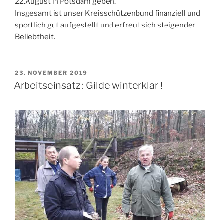
22.August in Potsdam geben.
Insgesamt ist unser Kreisschützenbund finanziell und
sportlich gut aufgestellt und erfreut sich steigender
Beliebtheit.
VERÖFFENTLICHT
23. NOVEMBER 2019
AM
Arbeitseinsatz : Gilde winterklar !