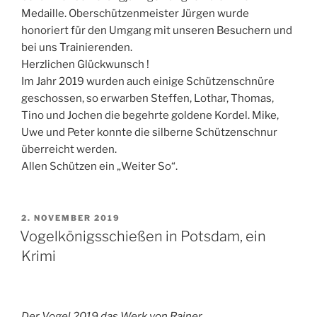
Medaille. Oberschützenmeister Jürgen wurde
honoriert für den Umgang mit unseren Besuchern und
bei uns Trainierenden.
Herzlichen Glückwunsch !
Im Jahr 2019 wurden auch einige Schützenschnüre
geschossen, so erwarben Steffen, Lothar, Thomas,
Tino und Jochen die begehrte goldene Kordel. Mike,
Uwe und Peter konnte die silberne Schützenschnur
überreicht werden.
Allen Schützen ein „Weiter So“.
VERÖFFENTLICHT
2. NOVEMBER 2019
AM
Vogelkönigsschießen in Potsdam, ein
Krimi
Der Vogel 2019 das Werk von Rainer