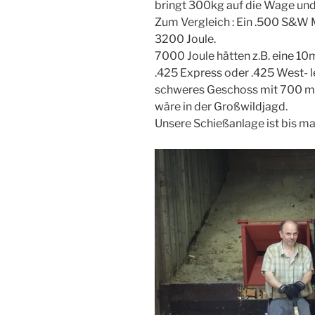
bringt 300kg auf die Wage und
Zum Vergleich : Ein
.500 S&W 
3200 Joule.
7000 Joule hätten z.B. eine 
.425 Express oder .425 West- l
schweres Geschoss mit 700 m/s
wäre in der Großwildjagd.
Unsere Schießanlage ist bis ma