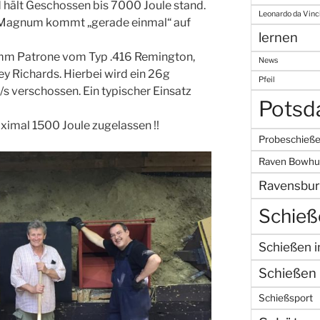
 hält Geschossen bis 7000 Joule stand.
Leonardo da Vinc
Magnum kommt „gerade einmal“ auf
lernen
10mm
Patrone vom Typ
.416 Remington,
News
ey Richards. Hierbei wird ein 26g
Pfeil
 verschossen. Ein typischer Einsatz
Pots
ximal 1500 Joule zugelassen !!
Probeschieß
Raven Bowhu
Ravensbur
Schieß
Schießen 
Schießen 
Schießsport