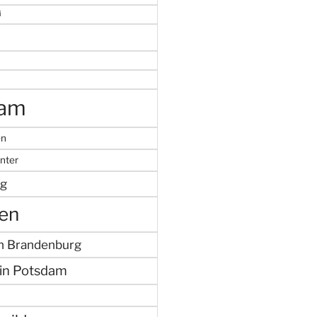
i
dam
en
nter
g
en
in Brandenburg
in Potsdam