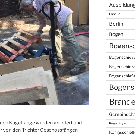
Ausbildun
Bastille
Berlin
Bogen
Bogensc
Bogenschieße
Bogenschieße
Bogenschieß
Bogens
Brand
Gemeinscha
euen Kugelfänge wurden geliefert und
Kugelfänge
r von den Trichter Geschossfängen
Königsschieß