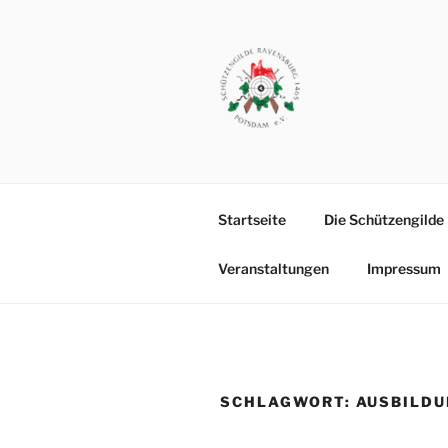
Zum
Inhalt
springen
SCHÜTZEN
Vereinsgelände: Michendorfer
POTSDAM
Startseite
Die Schützengilde
Veranstaltungen
Impressum
SCHLAGWORT:
AUSBILD