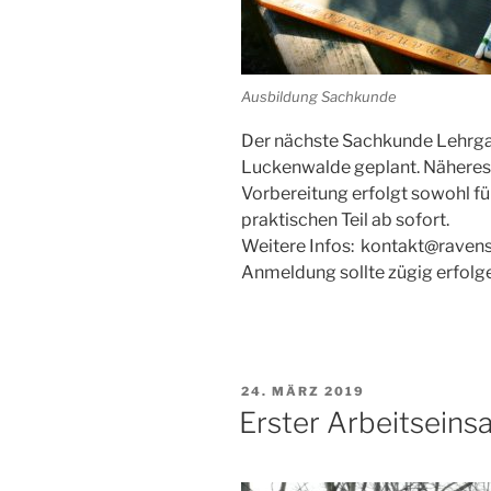
Ausbildung Sachkunde
Der nächste Sachkunde Lehrgan
Luckenwalde geplant. Näheres 
Vorbereitung erfolgt sowohl für
praktischen Teil ab sofort.
Weitere Infos: kontakt@raven
Anmeldung sollte zügig erfolge
VERÖFFENTLICHT
24. MÄRZ 2019
AM
Erster Arbeitseins