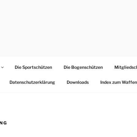
GILDE RAVENSBURG1
 Chaussee 8 .. 14473 Potsdam
Die Sportschützen
Die Bogenschützen
Mitgliedsc
Datenschutzerklärung
Downloads
Index zum Waffen
UNG