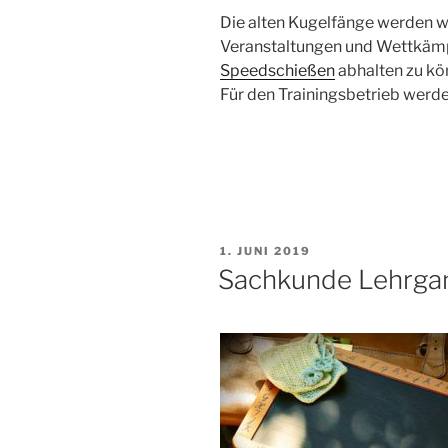
Die alten Kugelfänge werden w
Veranstaltungen und Wettkämp
Speedschießen
abhalten zu kö
Für den Trainingsbetrieb werd
VERÖFFENTLICHT
1. JUNI 2019
AM
Sachkunde Lehrga