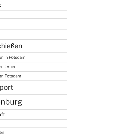
g
hießen
n in Potsdam
n lernen
en Potsdam
port
enburg
ft
en