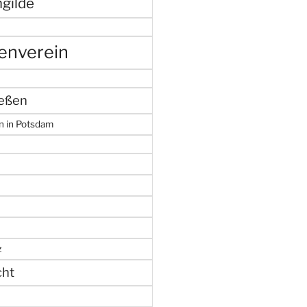
gilde
enverein
ießen
n in Potsdam
z
cht