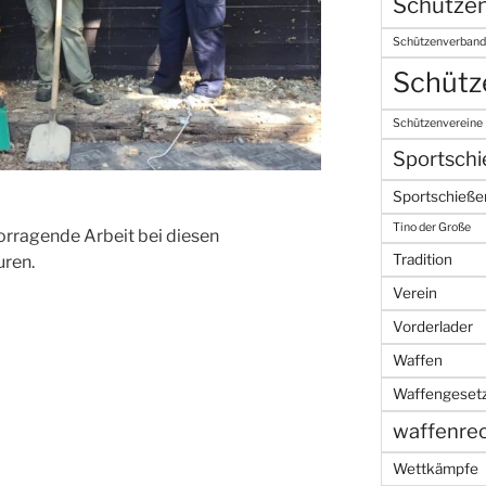
Schützen
Schützenverband
Schütz
Schützenvereine
Sportsch
Sportschieße
Tino der Große
vorragende Arbeit bei diesen
Tradition
ren.
Verein
Vorderlader
Waffen
Waffengeset
waffenre
Wettkämpfe