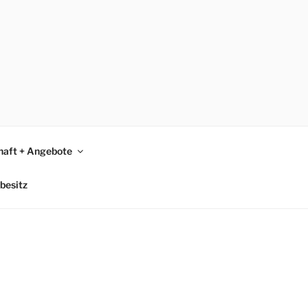
465
haft + Angebote
besitz