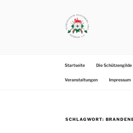
Zum
Inhalt
springen
SCHÜTZEN
Vereinsgelände: Michendorfer
POTSDAM
Startseite
Die Schützengilde
Veranstaltungen
Impressum
SCHLAGWORT:
BRANDEN