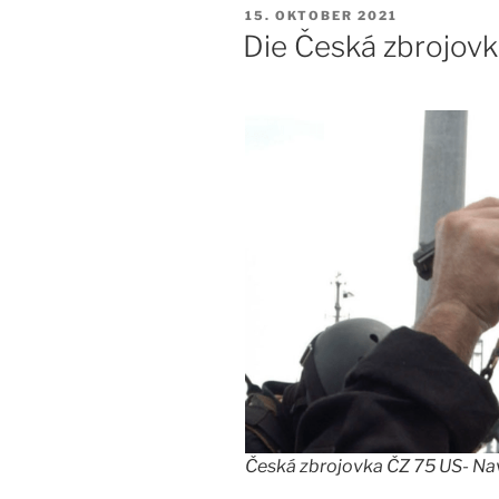
VERÖFFENTLICHT
15. OKTOBER 2021
AM
Die Česká zbrojov
Česká zbrojovka ČZ 75 US- Navi