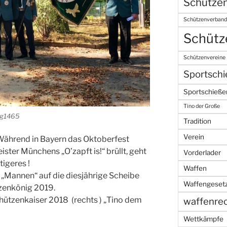
Schützen
Schützenverband
Schütz
Schützenvereine
Sportsch
Sportschieße
Tino der Große
rg1465
Tradition
Verein
Während in Bayern das Oktoberfest
ter Münchens „O’zapft is!“ brüllt, geht
Vorderlader
igeres !
Waffen
ie „Mannen“ auf die diesjährige Scheibe
Waffengeset
zenkönig 2019.
hützenkaiser 2018 (rechts ) „Tino dem
waffenre
Wettkämpfe