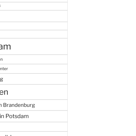
i
dam
en
nter
g
en
in Brandenburg
in Potsdam