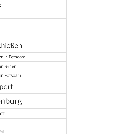
g
hießen
n in Potsdam
n lernen
en Potsdam
port
enburg
ft
en