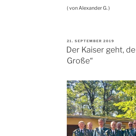
( von Alexander G. )
VERÖFFENTLICHT
21. SEPTEMBER 2019
AM
Der Kaiser geht, d
Große“