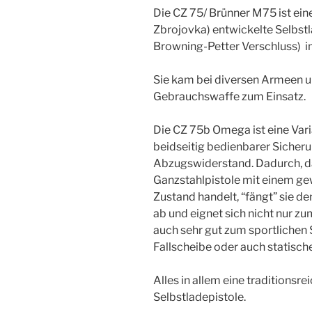
Die CZ 75/ Brünner M75 ist ein
Zbrojovka) entwickelte Selbst
Browning-Petter Verschluss) 
Sie kam bei diversen Armeen un
Gebrauchswaffe zum Einsatz.
Die CZ 75b Omega ist eine Var
beidseitig bedienbarer Sicher
Abzugswiderstand. Dadurch, da
Ganzstahlpistole mit einem g
Zustand handelt, “fängt” sie 
ab und eignet sich nicht nur z
auch sehr gut zum sportlichen 
Fallscheibe oder auch statisc
Alles in allem eine traditions
Selbstladepistole.