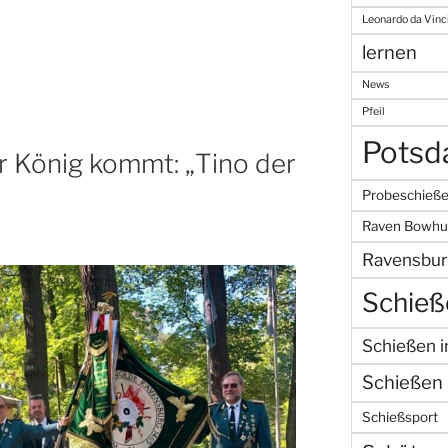
Leonardo da Vinc
lernen
News
Pfeil
Pots
er König kommt: „Tino der
Probeschieß
Raven Bowhu
Ravensbur
Schieß
Schießen 
Schießen 
Schießsport