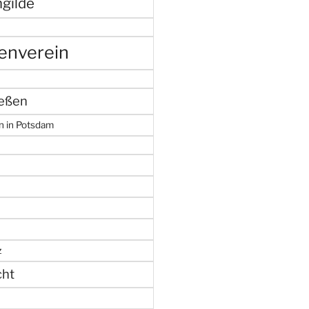
gilde
enverein
ießen
n in Potsdam
z
cht