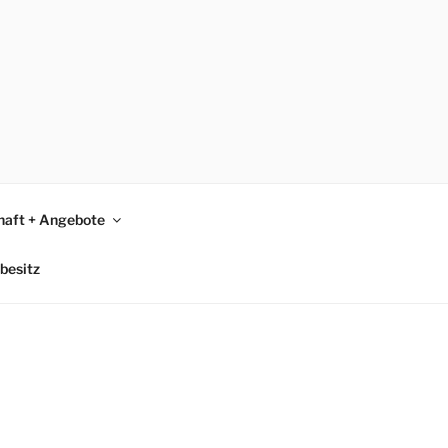
465
haft + Angebote
besitz