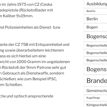
Ausbildun
e im Jahre 1975 von CZ (Ceska
ladepistole (Rückstoßlader mit
Bastille
im Kaliber 9x19mm.
Berlin
Bogen
d Polizeieinheiten als Dienst- bzw
Bogensc
iante der CZ 75B mit Entspannhebel und
Bogenschieße
ung sowie überarbeitetem leichterem
Bogenschieße
ss es sich hierbei um eine
Bogenschieß
ewicht von 1000 Gramm im ungeladenen
den Rückstoß der 9mm Patrone sehr gut
Bogens
um Gebrauch als Dienstwaffe, sondern
Schießen; wie zum Beispiel IPSC,
Brand
hem Schießen.
Gemeinscha
reiche und optisch ansprechende
Kugelfänge
Königsschieß