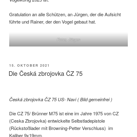
Gratulation an alle Schützen, an Jürgen, der die Aufsicht
führte und Rainer, der den Vogel gebaut hat.
Peter, Jürgen
VERÖFFENTLICHT
15. OKTOBER 2021
AM
Die Česká zbrojovka ČZ 75
Česká zbrojovka ČZ 75 US- Navi ( Bild gemeinfrei )
Die CZ 75/ Brünner M75 ist eine im Jahre 1975 von CZ
(Ceska Zbrojovka) entwickelte Selbstladepistole
(Rückstoßlader mit Browning-Petter Verschluss) im
Kaliber 9x19mm.