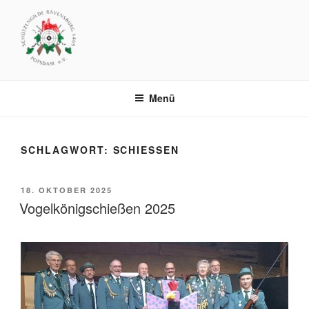
Zum
Inhalt
springen
SCHÜTZENGILDE
Vereinsgelände: Michendorfer Chaussee 8 .. 14473 Potsdam
RAVENSBURG1465 POTSDAM
Menü
SCHLAGWORT:
SCHIESSEN
VERÖFFENTLICHT
18. OKTOBER 2025
AM
Vogelkönigschießen 2025