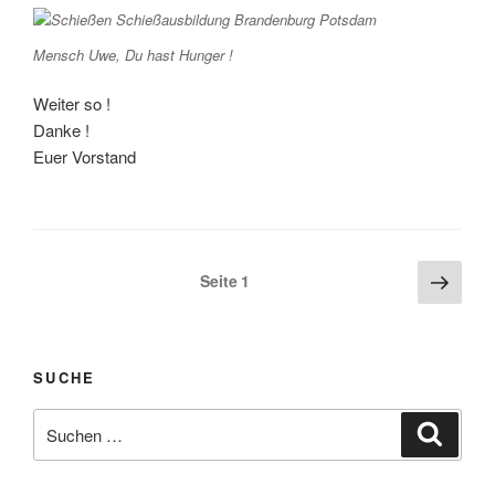
Mensch Uwe, Du hast Hunger !
Weiter so !
Danke !
Euer Vorstand
Seitennummerierung
Näch
Seite
1
Seite
der
Beiträge
SUCHE
Suchen
Suche
nach: