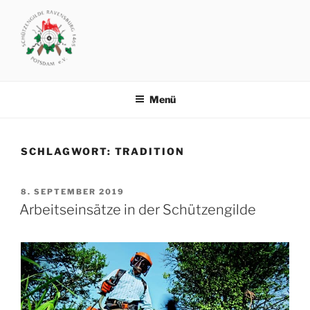
Zum
Inhalt
springen
SCHÜTZENGILDE
Vereinsgelände: Michendorfer Chaussee 8 .. 14473 Potsdam
RAVENSBURG1465 POTSDAM
Menü
SCHLAGWORT:
TRADITION
VERÖFFENTLICHT
8. SEPTEMBER 2019
AM
Arbeitseinsätze in der Schützengilde