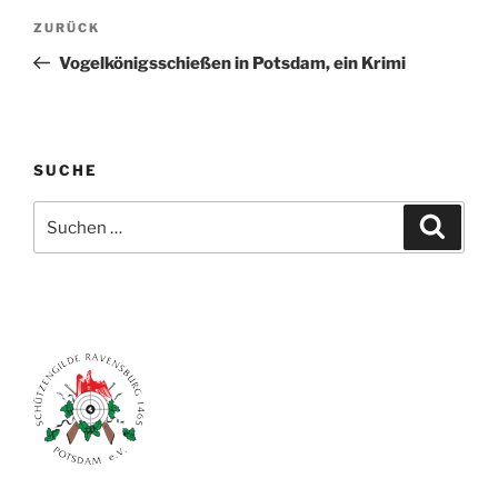
Beitragsnavigation
Vorheriger
ZURÜCK
Beitrag
Vogelkönigsschießen in Potsdam, ein Krimi
SUCHE
Suchen
Suche
nach: