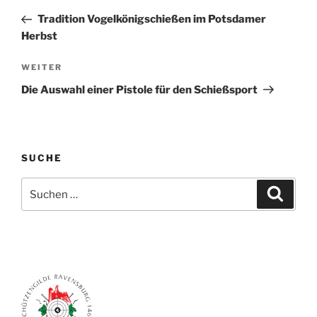
Beitrag
Tradition Vogelkönigschießen im Potsdamer
Herbst
Nächster
WEITER
Beitrag
Die Auswahl einer Pistole für den Schießsport
SUCHE
Suchen
Suche
nach: