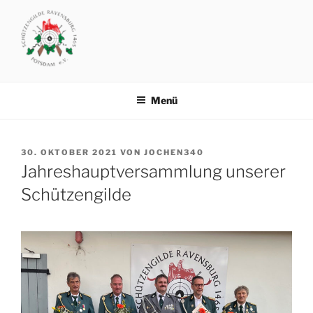
Zum
Inhalt
springen
SCHÜTZENGILDE
Vereinsgelände: Michendorfer Chaussee 8 .. 14473 Potsdam
RAVENSBURG1465 POTSDAM
Menü
VERÖFFENTLICHT
30. OKTOBER 2021
VON
JOCHEN340
AM
Jahreshauptversammlung unserer
Schützengilde