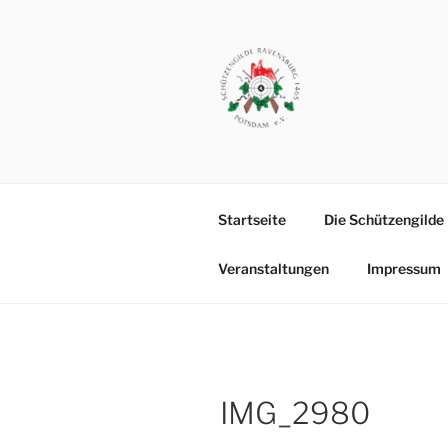
Zum
Inhalt
springen
SCHÜTZEN
Vereinsgelände: Michendorfer
POTSDAM
Startseite
Die Schützengilde
Veranstaltungen
Impressum
IMG_2980