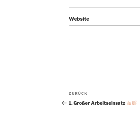
Website
Beitragsnavigation
Vorheriger
ZURÜCK
Beitrag
1. Großer Arbeitseinsatz