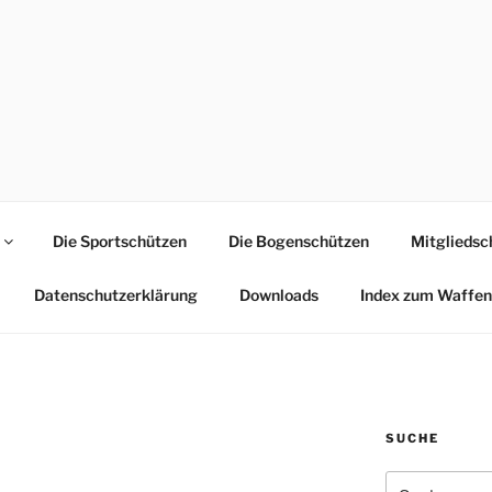
GILDE RAVENSBURG1
 Chaussee 8 .. 14473 Potsdam
Die Sportschützen
Die Bogenschützen
Mitgliedsc
Datenschutzerklärung
Downloads
Index zum Waffen
SUCHE
Suchen