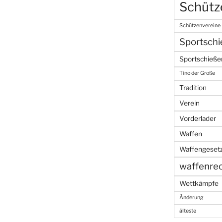
Schütz
Schützenvereine
Sportsch
Sportschieße
Tino der Große
Tradition
Verein
Vorderlader
Waffen
Waffengeset
waffenre
Wettkämpfe
Änderung
älteste