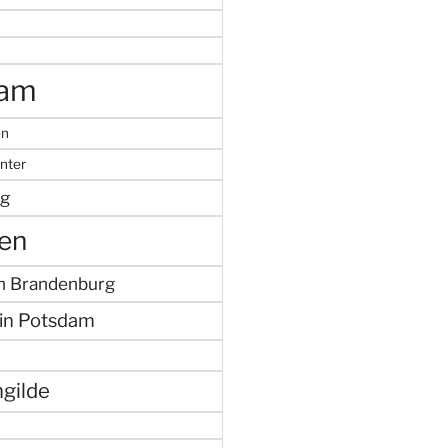
dam
en
nter
g
en
in Brandenburg
in Potsdam
gilde