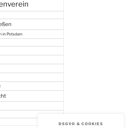
enverein
ießen
n in Potsdam
z
cht
DSGVO & COOKIES