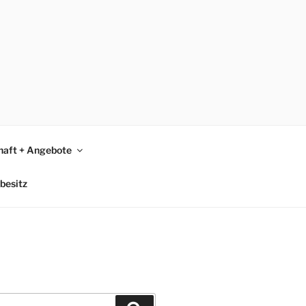
465
haft + Angebote
besitz