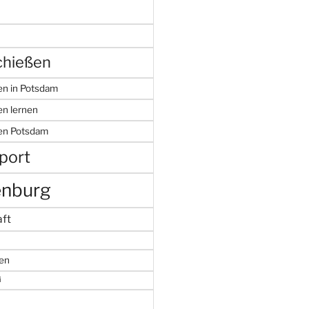
hießen
n in Potsdam
n lernen
en Potsdam
port
enburg
ft
en
i