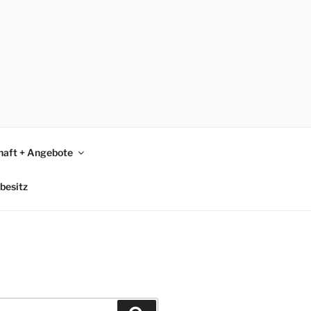
465
haft + Angebote
besitz