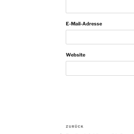
E-Mail-Adresse
Website
Beitragsnavigation
Vorheriger
ZURÜCK