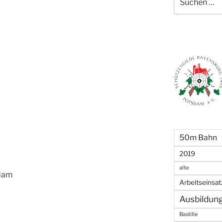
nach:
50m Bahn
2019
alte
sdam
Arbeitseinsat
Ausbildun
Bastille