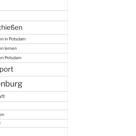
hießen
n in Potsdam
n lernen
en Potsdam
port
enburg
ft
en
i