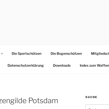
GILDE RAVENSBURG1
 Chaussee 8 .. 14473 Potsdam
Die Sportschützen
Die Bogenschützen
Mitgliedsc
Datenschutzerklärung
Downloads
Index zum Waffen
SUCHE
zengilde Potsdam
Suchen