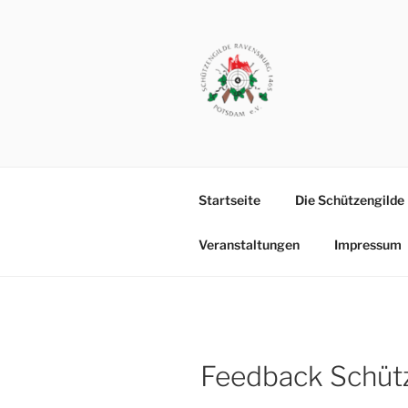
Zum
Inhalt
springen
SCHÜTZEN
Vereinsgelände: Michendorfer
POTSDAM
Startseite
Die Schützengilde
Veranstaltungen
Impressum
Feedback Schüt