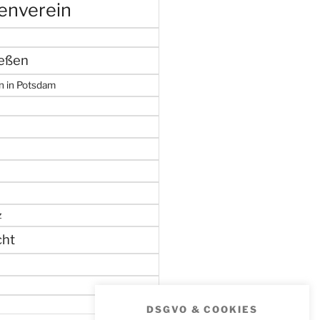
enverein
ießen
n in Potsdam
z
cht
DSGVO & COOKIES