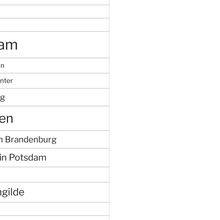
dam
en
nter
g
en
in Brandenburg
in Potsdam
gilde