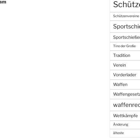
dam
Schütz
Schützenvereine
Sportsch
Sportschieße
Tino der Große
Tradition
Verein
Vorderlader
Waffen
Waffengeset
waffenre
Wettkämpfe
Änderung
älteste