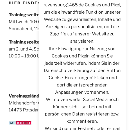
HIER FINDEST DU UNS
ravensburg1465.de Cookies und Pixel,
um die einwandfreie Funktion unserer
Trainingszeiten für Sportschützen:
Website zu gewährleisten, Inhalte und
Mittwoch, 10:00 – 14:00 Uhr
Anzeigen zu personalisieren, und die
Sonnabend, 11:00 – 14:00 Uhr
Zugriffe auf unserer Website zu
analysieren.
Trainingszeiten für Bogenschützen:
Ihre Einwilligung zur Nutzung von
am 2. und 4. Sonntag im Monat
Cookies und Pixeln können Sie
10:00 – 13:00 Uhr
jederzeit widerrufen, indem Sie in der
Datenschutzerklärung auf den Button
'Cookie-Einstellungen' klicken und
dort die entsprechenden
Anpassungen vornehmen.
Vereinsgelände:
Wir nutzen weder Social Media noch
Michendorfer Chaussee 8
können sich User bei und mit
14473 Potsdam
persönlichen Daten registrieren bzw.
kommentieren.
Wir sind nur per Festnetz oder e-mail