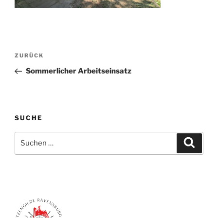
Beitragsnavigation
Vorheriger
ZURÜCK
Beitrag
Sommerlicher Arbeitseinsatz
SUCHE
Suchen
Suche
nach: