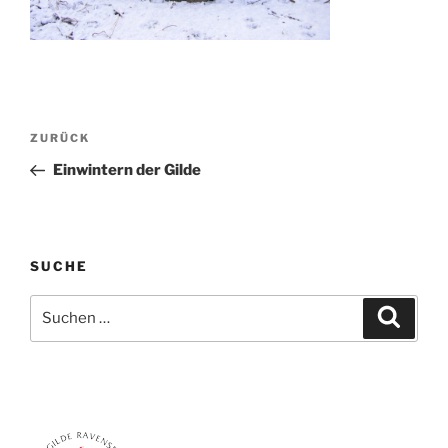
Beitragsnavigation
Vorheriger
ZURÜCK
Beitrag
Einwintern der Gilde
SUCHE
Suchen
Suche
nach: