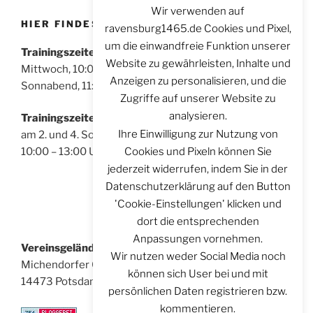
Wir verwenden auf
HIER FINDEST DU UNS
ravensburg1465.de Cookies und Pixel,
um die einwandfreie Funktion unserer
Trainingszeiten für Sportschützen:
Website zu gewährleisten, Inhalte und
Mittwoch, 10:00 – 14:00 Uhr
Anzeigen zu personalisieren, und die
Sonnabend, 11:00 – 14:00 Uhr
Zugriffe auf unserer Website zu
analysieren.
Trainingszeiten für Bogenschützen:
Ihre Einwilligung zur Nutzung von
am 2. und 4. Sonntag im Monat
Cookies und Pixeln können Sie
10:00 – 13:00 Uhr
jederzeit widerrufen, indem Sie in der
Datenschutzerklärung auf den Button
'Cookie-Einstellungen' klicken und
dort die entsprechenden
Anpassungen vornehmen.
Vereinsgelände:
Wir nutzen weder Social Media noch
Michendorfer Chaussee 8
können sich User bei und mit
14473 Potsdam
persönlichen Daten registrieren bzw.
kommentieren.