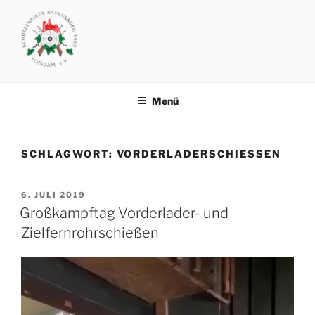
Zum
Inhalt
springen
SCHÜTZENGILDE
Vereinsgelände: Michendorfer Chaussee 8 .. 14473 Potsdam
RAVENSBURG1465 POTSDAM
Menü
SCHLAGWORT:
VORDERLADERSCHIESSEN
VERÖFFENTLICHT
6. JULI 2019
AM
Großkampftag Vorderlader- und
Zielfernrohrschießen
Video-
Player